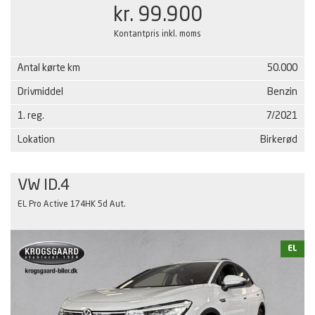
kr. 99.900
Kontantpris inkl. moms
Antal kørte km
50.000
Drivmiddel
Benzin
1. reg.
7/2021
Lokation
Birkerød
VW ID.4
EL Pro Active 174HK 5d Aut.
EL