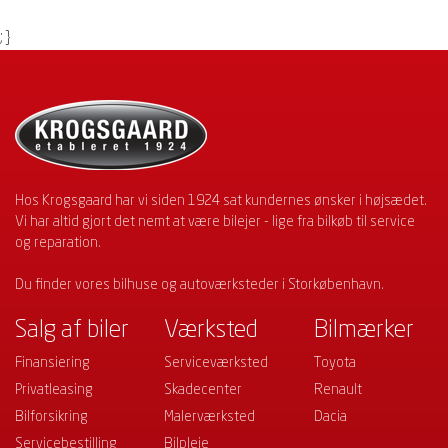
; }
Hos Krogsgaard har vi siden 1924 sat kundernes ønsker i højsædet.
Vi har altid gjort det nemt at være bilejer - lige fra bilkøb til service
og reparation.
Du finder vores bilhuse og autoværksteder i Storkøbenhavn.
Salg af biler
Værksted
Bilmærker
Finansiering
Serviceværksted
Toyota
Privatleasing
Skadecenter
Renault
Bilforsikring
Malerværksted
Dacia
Servicebestilling
Bilpleje