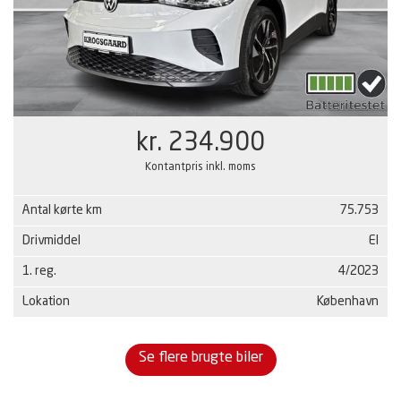
kr. 234.900
Kontantpris inkl. moms
Antal kørte km
75.753
Drivmiddel
El
1. reg.
4/2023
Lokation
København
Se flere brugte biler