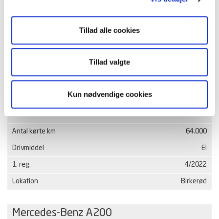
Tillad alle cookies
Tillad valgte
kr. 134.900
Kun nødvendige cookies
Kontantpris inkl. moms
Antal kørte km
64.000
Drivmiddel
El
1. reg.
4/2022
Lokation
Birkerød
Mercedes-Benz A200