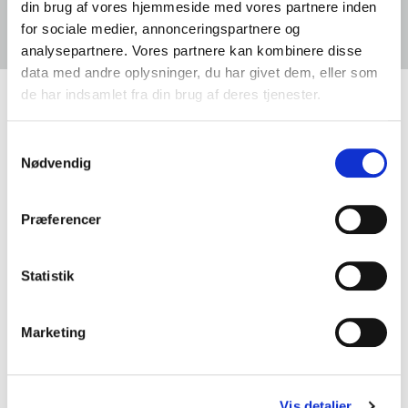
din brug af vores hjemmeside med vores partnere inden
for sociale medier, annonceringspartnere og
analysepartnere. Vores partnere kan kombinere disse
data med andre oplysninger, du har givet dem, eller som
de har indsamlet fra din brug af deres tjenester.
NYESTE BRUGTE BILER
Samtykkevalg
Nødvendig
HOS KROGSGAARD
Præferencer
Opel Corsa-e
Statistik
EL Edition 136HK 5d Aut.
Marketing
EL
Vis detaljer