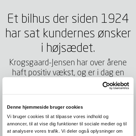
Et bilhus der siden 1924
har sat kundernes ønsker
i højsædet.
Krogsgaard-Jensen har over årene
haft positiv vækst, og er i dag en
topmoderne forretning
med 7 afdelinger i Storkøbenhavn.
Denne hjemmeside bruger cookies
Vi bruger cookies til at tilpasse vores indhold og
Læs mere om vores historie
annoncer, til at vise dig funktioner til sociale medier og til
at analysere vores trafik. Vi deler også oplysninger om