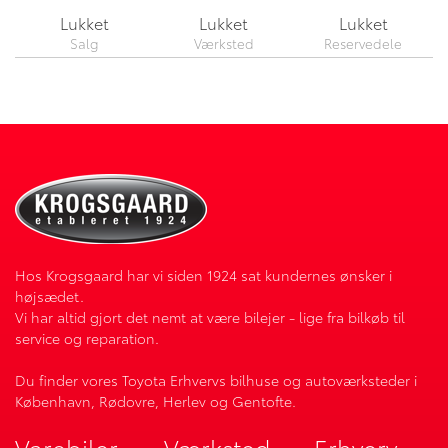
Lukket
Lukket
Lukket
Hos Krogsgaard har vi siden 1924 sat kundernes ønsker i
højsædet.
Vi har altid gjort det nemt at være bilejer - lige fra bilkøb til
service og reparation.
Du finder vores Toyota Erhvervs bilhuse og autoværksteder i
København, Rødovre, Herlev og Gentofte.
Varebiler
Værksted
Erhverv