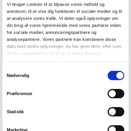
Vi bruger cookies til at tilpasse vores indhold og
annoncer, til at vise dig funktioner til sociale medier og til
06 april 2026 - 2. påskedag
at analysere vores trafik. Vi deler også oplysninger om
Kl. 11-16
Lukket
Lukket
din brug af vores hjemmeside med vores partnere inden
for sociale medier, annonceringspartnere og
analysepartnere. Vores partnere kan kombinere disse
01 maj 2026 - 1. maj
data med andre oplysninger, du har givet dem, eller som
Kl. 9-17.30
Lukket
Lukket
de har indsamlet fra din brug af deres tjenester.
14 maj 2026 - Kristi himmelfartsdag
Samtykkevalg
Nødvendig
Lukket
Lukket
Lukket
Præferencer
24 maj 2026 - Pinsedag
Lukket
Lukket
Lukket
Statistik
25 maj 2026 - 2. pinsedag
Marketing