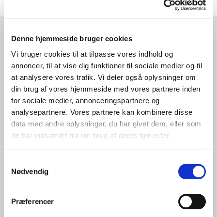
Denne hjemmeside bruger cookies
1
2
3
4
5
6
Vi bruger cookies til at tilpasse vores indhold og
annoncer, til at vise dig funktioner til sociale medier og til
at analysere vores trafik. Vi deler også oplysninger om
Fortæl os hvilken bil du har
din brug af vores hjemmeside med vores partnere inden
for sociale medier, annonceringspartnere og
Indtast nummerplade samt km.
analysepartnere. Vores partnere kan kombinere disse
data med andre oplysninger, du har givet dem, eller som
de har indsamlet fra din brug af deres tjenester.
Indtast bilens registrerings nr.
Samtykkevalg
Nødvendig
ca. antal kørte km
Præferencer