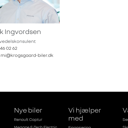
k Ingvordsen
vedelskonsulent
 46 02 62
:
mi@krogsgaard-biler.dk
Nye biler
Vi hjælper
V
med
Renault Captur
Se
Megane E-Tech Electric
Sk
Finansiering