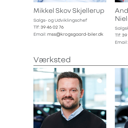
Mikkel Skov Skjellerup
And
Nie
Salgs- og Udviklingschef
Tlf:
39 46 02 76
Salgs
Email:
mss@krogsgaard-biler.dk
Tlf:
39
Email
Værksted