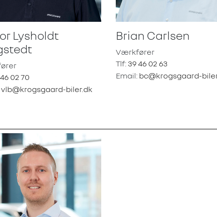
or Lysholdt
Brian Carlsen
gstedt
Værkfører
Tlf:
39 46 02 63
ører
Email:
bc@krogsgaard-biler
 46 02 70
:
vlb@krogsgaard-biler.dk