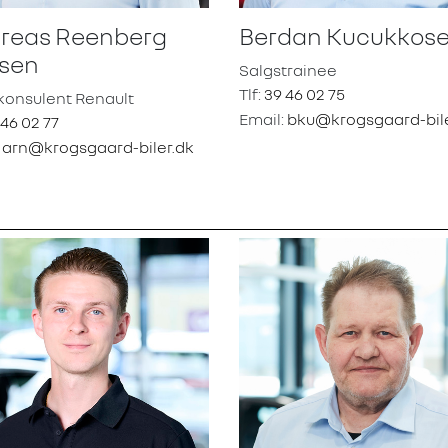
reas Reenberg
Berdan Kucukkos
lsen
Salgstrainee
Tlf:
39 46 02 75
konsulent Renault
Email:
bku@krogsgaard-bile
 46 02 77
:
arn@krogsgaard-biler.dk