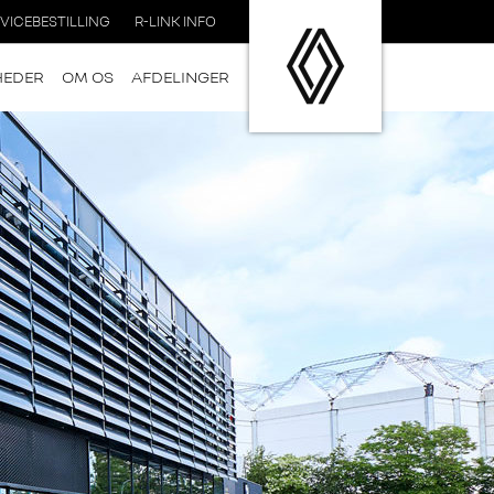
VICEBESTILLING
R-LINK INFO
HEDER
OM OS
AFDELINGER