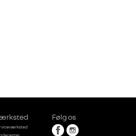
ærksted
Følg os
rviceværksted
adecenter