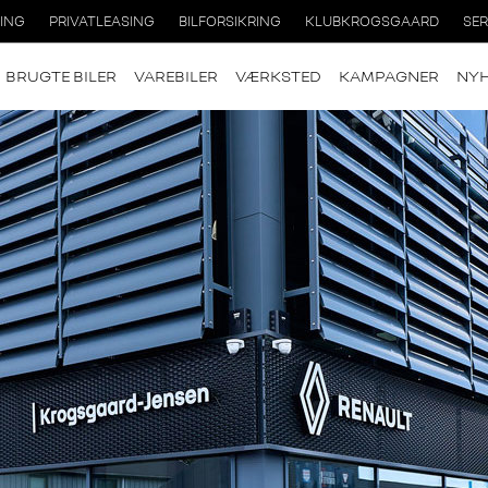
RING
PRIVATLEASING
BILFORSIKRING
KLUBKROGSGAARD
SER
BRUGTE BILER
VAREBILER
VÆRKSTED
KAMPAGNER
NY