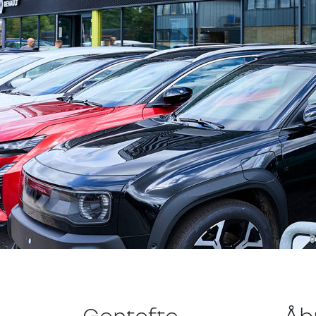
Gentofte
Åb