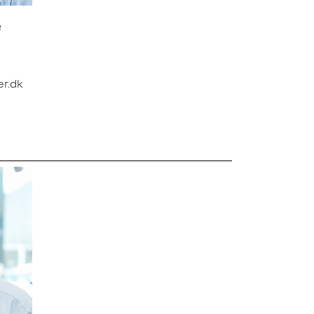
e
r.dk