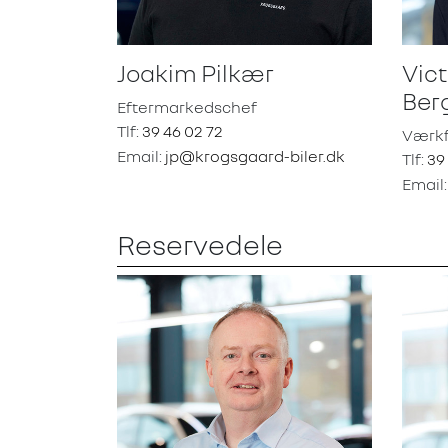
Joakim Pilkær
Vict
Ber
Eftermarkedschef
Tlf:
39 46 02 72
Værkf
Email:
jp@krogsgaard-biler.dk
Tlf:
39
Email
Reservedele