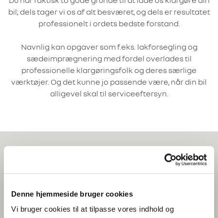
Du har faktisk to gode grunde til at lade os klargøre din
bil; dels tager vi os af alt besværet, og dels er resultatet
professionelt i ordets bedste forstand.
Navnlig kan opgaver som f.eks. lakforsegling og
sædeimprægnering med fordel overlades til
professionelle klargøringsfolk og deres særlige
værktøjer. Og det kunne jo passende være, når din bil
alligevel skal til serviceeftersyn.
Kontakt os
Denne hjemmeside bruger cookies
Hos Krogsgaard står vi altid klar til at hjælpe dig med
Vi bruger cookies til at tilpasse vores indhold og