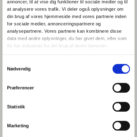
at finde den bedste løsning til din bil. Du er altid
annoncer, til at vise dig funktioner til sociale medier og til
velkommen til at kontakte os for at høre mere eller for
at analysere vores trafik. Vi deler også oplysninger om
at få et uforpligtende tilbud.
din brug af vores hjemmeside med vores partnere inden
for sociale medier, annonceringspartnere og
Navn
*
analysepartnere. Vores partnere kan kombinere disse
data med andre oplysninger, du har givet dem, eller som
de har indsamlet fra din brug af deres tjenester.
Telefon nr.
*
Samtykkevalg
Nødvendig
E-mail
*
Præferencer
Statistik
Hvilken afdeling ønsker du kontakt med
*
Marketing
Hvad drejer henvendelsen sig om?
*