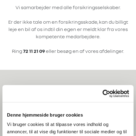
Vi samarbejder med alle forsikringsselskaber.
Er der ikke tale om en forsikringsskade, kan du billigt
leje en bil af os indtil din egen er meldt klar fra vores
kompetente medarbejdere.
Ring
72 11 21 09
eller besøg en af vores afdelinger.
Kontakt os
Denne hjemmeside bruger cookies
Hos Krogsgaard står vi altid klar til at hjælpe dig med
Vi bruger cookies til at tilpasse vores indhold og
at finde den bedste løsning til din bil. Du er altid
annoncer, til at vise dig funktioner til sociale medier og til
velkommen til at kontakte os for at høre mere eller for