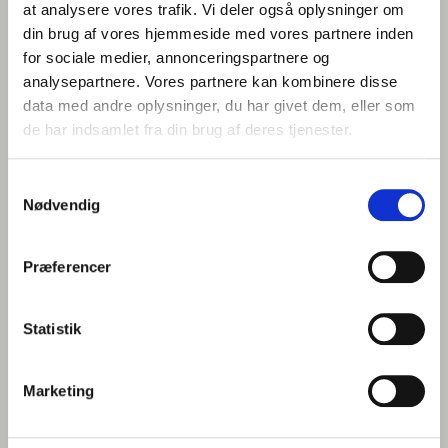
at analysere vores trafik. Vi deler også oplysninger om
at få et uforpligtende tilbud.
din brug af vores hjemmeside med vores partnere inden
Navn
*
for sociale medier, annonceringspartnere og
analysepartnere. Vores partnere kan kombinere disse
data med andre oplysninger, du har givet dem, eller som
de har indsamlet fra din brug af deres tjenester.
Telefon nr.
*
Samtykkevalg
Nødvendig
E-mail
*
Præferencer
Hvilken afdeling ønsker du kontakt med
*
Statistik
Marketing
Hvad drejer henvendelsen sig om?
*
Skadecenter