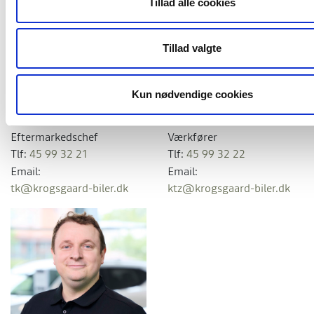
Tillad alle cookies
Tillad valgte
Thomas
Kalim Thomas
Kun nødvendige cookies
Kjærgaard
Zarp
Eftermarkedschef
Værkfører
Tlf:
45 99 32 21
Tlf:
45 99 32 22
Email:
Email:
tk@krogsgaard-biler.dk
ktz@krogsgaard-biler.dk