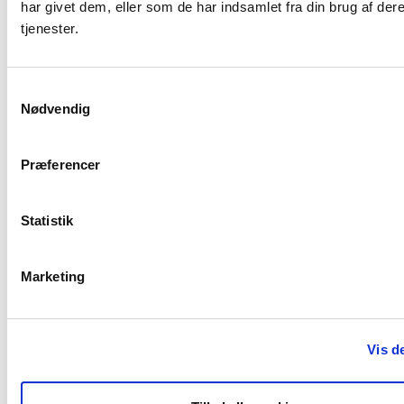
har givet dem, eller som de har indsamlet fra din brug af der
tjenester.
Samtykkevalg
Nødvendig
Carsten Renee
Nielsen
Præferencer
Salgskonsulent - Toyota
Tlf:
44 34 61 05
Email:
Statistik
crn@krogsgaard-biler.dk
Marketing
Værksted
Vis de