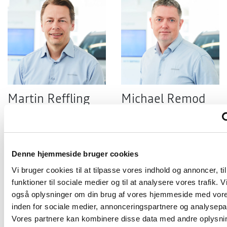
Martin Reffling
Michael Remod
Jensen
Salgschef - Toyota
Tlf:
44 34 61 04
Salgskonsulent - Toyota
Email:
Tlf:
44 34 61 03
mr@krogsgaard-biler.dk
Denne hjemmeside bruger cookies
Email:
mrj@krogsgaard-biler.dk
Vi bruger cookies til at tilpasse vores indhold og annoncer, til
funktioner til sociale medier og til at analysere vores trafik. V
også oplysninger om din brug af vores hjemmeside med vore
inden for sociale medier, annonceringspartnere og analysepa
Vores partnere kan kombinere disse data med andre oplysni