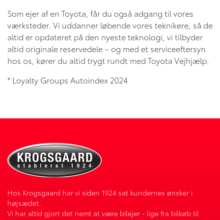
Som ejer af en Toyota, får du også adgang til vores
værksteder. Vi uddanner løbende vores teknikere, så de
altid er opdateret på den nyeste teknologi, vi tilbyder
altid originale reservedele – og med et serviceeftersyn
hos os, kører du altid trygt rundt med Toyota Vejhjælp.
* Loyalty Groups Autoindex 2024
Hos Krogsgaard har vi siden 1924 sat kundernes ønsker i
højsædet.
Vi har altid gjort det nemt at være bilejer - lige fra bilkøb til