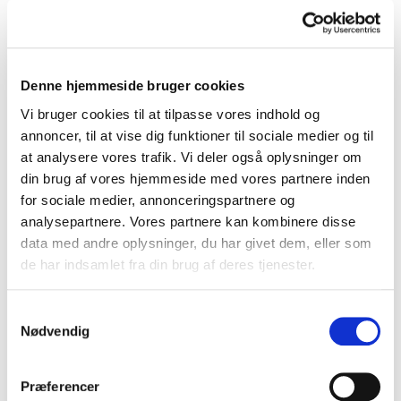
batteri med minimum den kapacitet, batteriet havde,
da det gik i stykker.
Kapacitet på batteriet
På et Toyota EV-batteri får du 8 år/160.000 km
Denne hjemmeside bruger cookies
fabriksgaranti for, at batteriet ikke når under 70 %
Vi bruger cookies til at tilpasse vores indhold og
kapacitet.
annoncer, til at vise dig funktioner til sociale medier og til
Hvis du indenfor en garantiperiode oplever, at bilen har
at analysere vores trafik. Vi deler også oplysninger om
tabt betydelig rækkevidde, og du får målt kapaciteten
din brug af vores hjemmeside med vores partnere inden
til at være under 70 %, vil vi sørge for et nyt batteri, der
for sociale medier, annonceringspartnere og
igen får bilen over 70 % kapacitet.
analysepartnere. Vores partnere kan kombinere disse
data med andre oplysninger, du har givet dem, eller som
EV- og Hybrid Helbredtjek
de har indsamlet fra din brug af deres tjenester.
Når fabriksgarantien udløber, kan du med et EV- eller
Hybrid Helbredstjek på et autoriseret Toyota-værksted
Samtykkevalg
aktivere 1 år/15.000 km garanti for både fejl på batteriet
Nødvendig
og minimum batterikapacitet på 70 %. De 1 år/15.000 km
(hvad der kommer først) svarer til det typiske
serviceinterval på en Toyota.
Præferencer