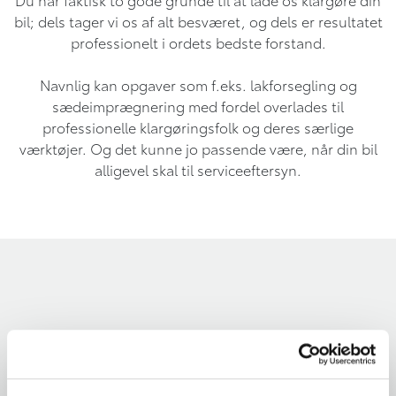
bil; dels tager vi os af alt besværet, og dels er resultatet
professionelt i ordets bedste forstand.
Navnlig kan opgaver som f.eks. lakforsegling og
sædeimprægnering med fordel overlades til
professionelle klargøringsfolk og deres særlige
værktøjer. Og det kunne jo passende være, når din bil
alligevel skal til serviceeftersyn.
Kontakt os
Hos Krogsgaard står vi altid klar til at hjælpe dig med at