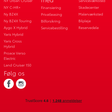
NY Urban Cruiser
Serviceværksted
NY C-HR+
Skadecenter
Finansiering
Ny BZ4X
Malerværksted
Privatleasing
Ny BZ4X Touring
Bilpleje
Bilforsikring
Aygo X Hybrid
Reservedele
Servicebestilling
Yaris Hybrid
Yaris Cross
Hybrid
Proace Verso
Electric
Land Cruiser 150
Følg os