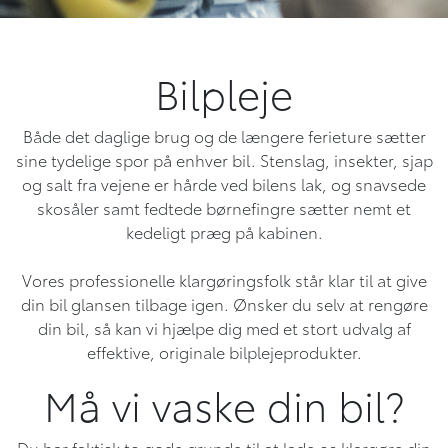
Bilpleje
Både det daglige brug og de længere ferieture sætter
sine tydelige spor på enhver bil. Stenslag, insekter, sjap
og salt fra vejene er hårde ved bilens lak, og snavsede
skosåler samt fedtede børnefingre sætter nemt et
kedeligt præg på kabinen.
Vores professionelle klargøringsfolk står klar til at give
din bil glansen tilbage igen. Ønsker du selv at rengøre
din bil, så kan vi hjælpe dig med et stort udvalg af
effektive, originale bilplejeprodukter.
Må vi vaske din bil?
Du har faktisk to gode grunde til at lade os klargøre din