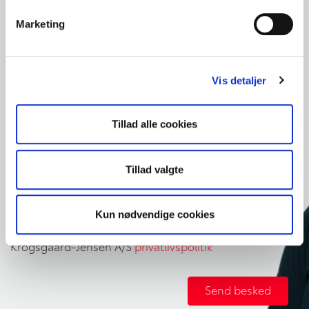
Skadecenter
Marketing
Malerværksted
Bilplejecenter
Reservedele
Vis detaljer
Tilbehør
Tillad alle cookies
Besked
Tillad valgte
Kun nødvendige cookies
Jeg giver hermed mit samtykke og accepterer
Krogsgaard-Jensen A/S
privatlivspolitik