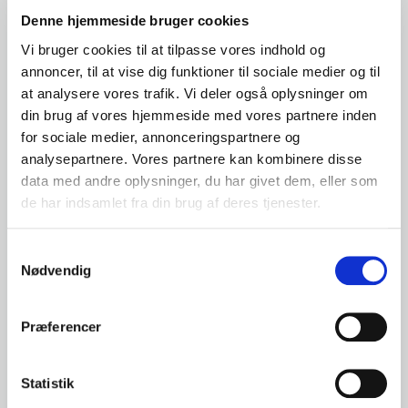
finde den bedste løsning til din bil. Du er altid
Denne hjemmeside bruger cookies
velkommen til at kontakte os for at høre mere eller for
at få et uforpligtende tilbud.
Vi bruger cookies til at tilpasse vores indhold og
annoncer, til at vise dig funktioner til sociale medier og til
Navn
*
at analysere vores trafik. Vi deler også oplysninger om
din brug af vores hjemmeside med vores partnere inden
for sociale medier, annonceringspartnere og
analysepartnere. Vores partnere kan kombinere disse
Telefon nr.
*
data med andre oplysninger, du har givet dem, eller som
de har indsamlet fra din brug af deres tjenester.
E-mail
*
Samtykkevalg
Nødvendig
Hvilken afdeling ønsker du kontakt med
*
Præferencer
Statistik
Hvad drejer henvendelsen sig om?
*