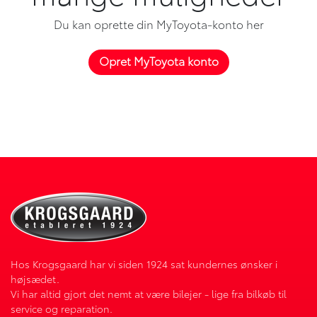
Du kan oprette din MyToyota-konto her
Opret MyToyota konto
Hos Krogsgaard har vi siden 1924 sat kundernes ønsker i
højsædet.
Vi har altid gjort det nemt at være bilejer - lige fra bilkøb til
service og reparation.