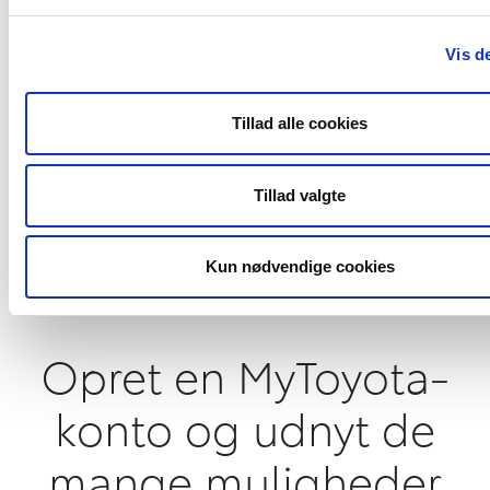
til MyT og hold bilen opdateret med
de nyeste apps og funktioner
Vis de
Bluetooth kompatibel
Kortopdateringer
Tillad alle cookies
Apps
Tillad valgte
Besøg E-store
Kun nødvendige cookies
Opret en MyToyota-
konto og udnyt de
mange muligheder