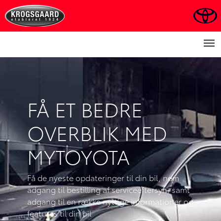
FÅ ET BEDRE
OVERBLIK MED
MYTOYOTA
Få de nyeste opdateringer til din bil, nem
adgang til bestilling af serviceeftersyn, samt
adgang til en række nyttige informationer og
features til din bil