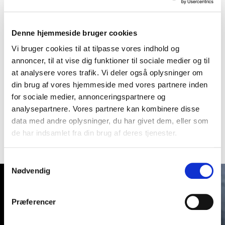
Altid forbundet
Denne hjemmeside bruger cookies
Vi bruger cookies til at tilpasse vores indhold og
Yaris Cross kommer med intuitiv teknologi. Tag dit
annoncer, til at vise dig funktioner til sociale medier og til
digitale liv med på turen med
at analysere vores trafik. Vi deler også oplysninger om
Toyota Smart Connect med trådløs forbindelse og
din brug af vores hjemmeside med vores partnere inden
multimedietouchskærm. Udstyr
for sociale medier, annonceringspartnere og
kan variere og afhænger af modelvariant.
analysepartnere. Vores partnere kan kombinere disse
data med andre oplysninger, du har givet dem, eller som
de har indsamlet fra din brug af deres tjenester.
Samtykkevalg
Nødvendig
Præferencer