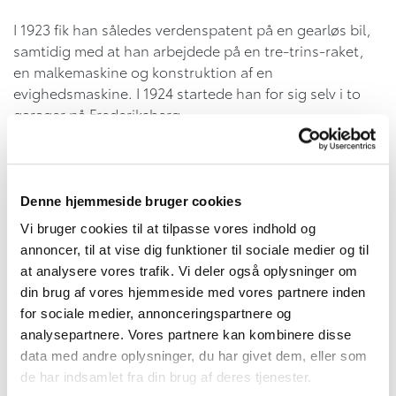
I 1923 fik han således verdenspatent på en gearløs bil,
samtidig med at han arbejdede på en tre-trins-raket,
en malkemaskine og konstruktion af en
evighedsmaskine. I 1924 startede han for sig selv i to
garager på Frederiksberg.
I 1932 valgte han så at flytte firmaet til
Kampmannsgade, og i 1959 erhvervedes den
nuværende ejendom på Brogaardsvej i Gentofte, som
Denne hjemmeside bruger cookies
også i dag er en del af Krogsgaard-Jensen's forretning
Vi bruger cookies til at tilpasse vores indhold og
og stadigvæk bærer familienavnet.
annoncer, til at vise dig funktioner til sociale medier og til
at analysere vores trafik. Vi deler også oplysninger om
Og det er ikke det eneste, der fortsat har et fast greb i
din brug af vores hjemmeside med vores partnere inden
virksomheden; håndværksmæssig stolthed, kvalitet i
for sociale medier, annonceringspartnere og
alt hvad vi foretager os, omhu og nytænkning er
analysepartnere. Vores partnere kan kombinere disse
værdier, der stadig gør sig gældende i
data med andre oplysninger, du har givet dem, eller som
familieforetagendet. Til glæde for alle vores nuværende
de har indsamlet fra din brug af deres tjenester.
og kommende kunder.