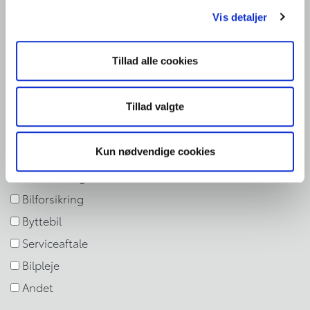
Vis detaljer
Hvilken afdeling ønsker du kontakt med
*
Tillad alle cookies
Tillad valgte
Hvad drejer henvendelsen sig om?
*
Køb af bil
Kun nødvendige cookies
Leasing af bil
Finansiering af bil
Bilforsikring
Byttebil
Serviceaftale
Bilpleje
Andet