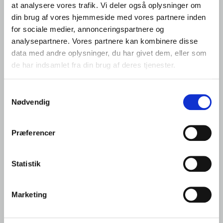
at analysere vores trafik. Vi deler også oplysninger om
din brug af vores hjemmeside med vores partnere inden
for sociale medier, annonceringspartnere og
analysepartnere. Vores partnere kan kombinere disse
Kontakt os
data med andre oplysninger, du har givet dem, eller som
de har indsamlet fra din brug af deres tjenester.
Hos Krogsgaard står vi altid klar til at hjælpe dig med at
finde den bedste løsning til din bil. Du er altid
Samtykkevalg
velkommen til at kontakte os for at høre mere eller for
Nødvendig
at få et uforpligtende tilbud.
Navn
*
Præferencer
Statistik
Telefon nr.
*
Marketing
E-mail
*