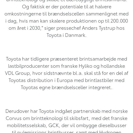
Og faktisk er der potentiale til at halvere
omkostningerne til brændselscellen sammenlignet med
i dag, hvis man kan skalere produktionen op til 200.000
om året i 2030," siger pressechef Anders Tystrup hos
Toyota i Danmark.
Toyota har tidligere præsenteret brintsamarbejde med
lastbilproducenter som franske Hyliko og hollandske
VDL Group, hvor sidstnævnte bl.a. skal stå for en del af
Toyotas distribution i Europa med brintlastbiler med
Toyotas egne brændselsceller integreret.
Derudover har Toyota indgået partnerskab med norske
Corvus om brintteknologi til skibsfart, med det franske
mobilitetsselskab, GCK, der vil ombygge dieselbusser
til nulemissions brintbusser, samt med Hydrogen