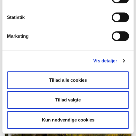
Danmarkspremiere på elbilen Toyota C-HR+
- Toyota er klar til at lancere sin tredje dedikerede elbil
Statistik
Marketing
Vis detaljer
Elbilen Toyota bZ4X Touring indtager
Tillad alle cookies
Danmark
- Priserne er landet på den helt nye bZ4X Touring, der
koster fra 349.990 kr.
Tillad valgte
Kun nødvendige cookies