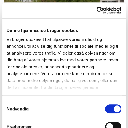
Denne hjemmeside bruger cookies
Vi bruger cookies til at tilpasse vores indhold og
annoncer, til at vise dig funktioner til sociale medier og til
Stilfuld makeover til ny Toyota Yaris Cross
at analysere vores trafik. Vi deler også oplysninger om
- nu lancerer Toyota en opdateret udgave
din brug af vores hjemmeside med vores partnere inden
for sociale medier, annonceringspartnere og
analysepartnere. Vores partnere kan kombinere disse
data med andre oplysninger, du har givet dem, eller som
de har indsamlet fra din brug af deres tjenester.
Samtykkevalg
Nødvendig
Præferencer