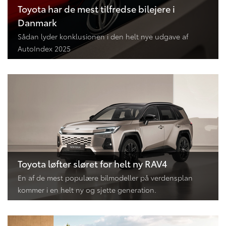
Toyota har de mest tilfredse bilejere i
Danmark
Sådan lyder konklusionen i den helt nye udgave af
AutoIndex 2025
Toyota løfter sløret for helt ny RAV4
En af de mest populære bilmodeller på verdensplan
kommer i en helt ny og sjette generation.