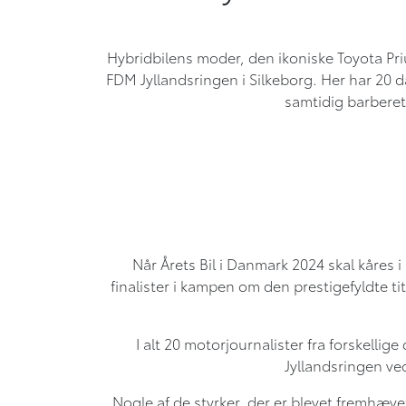
Hybridbilens moder, den ikoniske Toyota Priu
FDM Jyllandsringen i Silkeborg. Her har 20 d
samtidig barberet 
Når Årets Bil i Danmark 2024 skal kåres 
finalister i kampen om den prestigefyldte tit
I alt 20 motorjournalister fra forskell
Jyllandsringen ved
Nogle af de styrker, der er blevet fremhæve