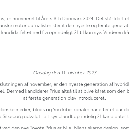
s, er nomineret til Årets Bil i Danmark 2024. Det står klart 
anske motorjournalister stemt den nyeste og femte generation 
kandidatfeltet ned fra oprindeligt 21 til kun syv. Vinderen 
Onsdag den 11. oktober 2023
i slutningen af november, er den nyeste generation af hybrid
el. Dermed kandiderer Prius altså til at blive kåret som den 
at første generation blev introduceret.
ige danske medier, blogs og YouTube-kanaler har efter et par
 Silkeborg udvalgt i alt syv blandt oprindelig 21 kandidater ti
t ved den nye Toyota Prius er bl.a. bilens skarpe design, som