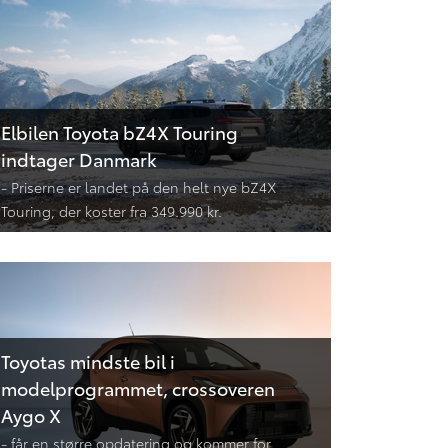
Elbilen Toyota bZ4X Touring
indtager Danmark
- Priserne er landet på den helt nye bZ4X
Touring, der koster fra 349.990 kr.
Toyotas mindste bil i
modelprogrammet, crossoveren
Aygo X
- får en større opdatering og kommer for