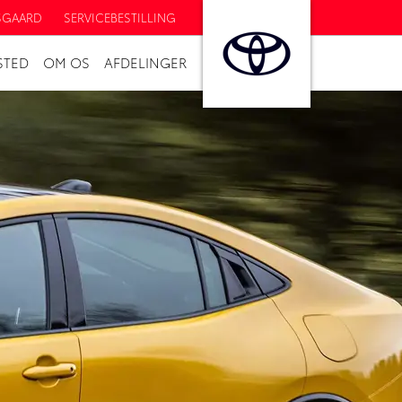
SGAARD
SERVICEBESTILLING
STED
OM OS
AFDELINGER