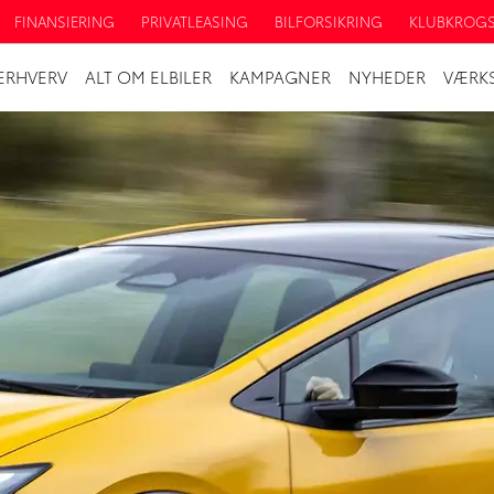
FINANSIERING
PRIVATLEASING
BILFORSIKRING
KLUBKROG
ERHVERV
ALT OM ELBILER
KAMPAGNER
NYHEDER
VÆRK