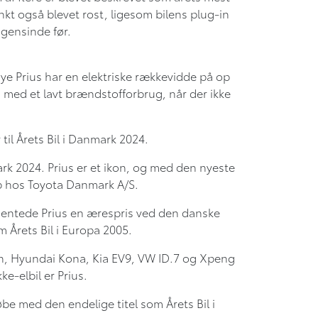
kt også blevet rost, ligesom bilens plug-in
gensinde før.
e Prius har en elektriske rækkevidde på op
 med et lavt brændstofforbrug, når der ikke
til Årets Bil i Danmark 2024.
mark 2024. Prius er et ikon, og med den nyeste
up hos Toyota Danmark A/S.
5 hentede Prius en ærespris ved den danske
 Årets Bil i Europa 2005.
in, Hyundai Kona, Kia EV9, VW ID.7 og Xpeng
e-elbil er Prius.
øbe med den endelige titel som Årets Bil i