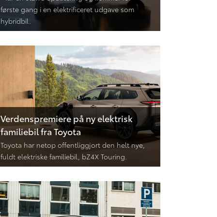
første gang i en elektrificeret udgave som
hybridbil.
Verdenspremiere på ny elektrisk
familiebil fra Toyota
Toyota har netop offentliggjort den helt nye,
fuldt elektriske familiebil, bZ4X Touring.