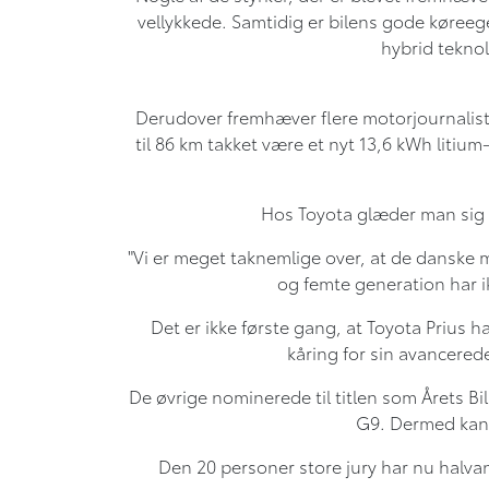
vellykkede. Samtidig er bilens gode køreeg
hybrid tekno
Derudover fremhæver flere motorjournalist
til 86 km takket være et nyt 13,6 kWh liti
Hos Toyota glæder man sig me
"Vi er meget taknemlige over, at de danske mo
og femte generation har i
Det er ikke første gang, at Toyota Prius 
kåring for sin avancered
De øvrige nominerede til titlen som Årets 
G9. Dermed kan s
Den 20 personer store jury har nu halvand