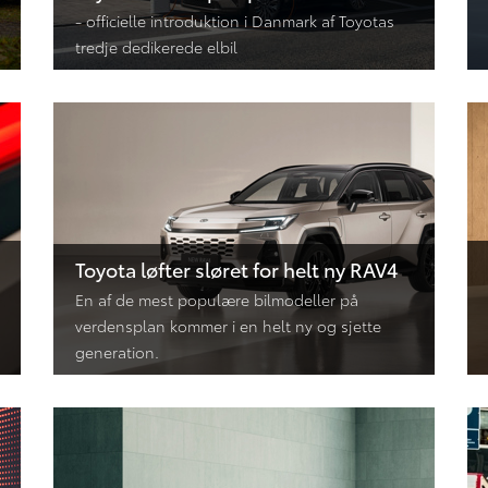
- officielle introduktion i Danmark af Toyotas
tredje dedikerede elbil
Toyota løfter sløret for helt ny RAV4
En af de mest populære bilmodeller på
verdensplan kommer i en helt ny og sjette
generation.