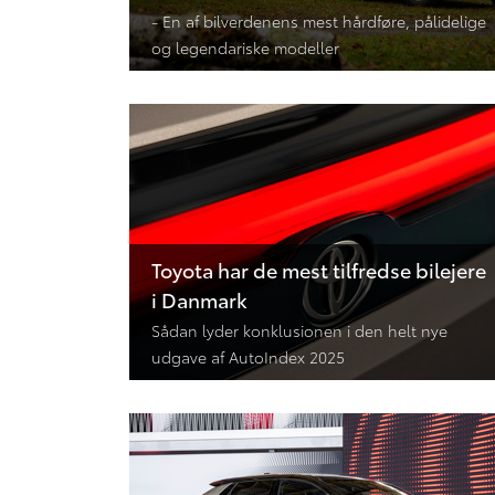
- En af bilverdenens mest hårdføre, pålidelige
og legendariske modeller
Toyota har de mest tilfredse bilejere
i Danmark
Sådan lyder konklusionen i den helt nye
udgave af AutoIndex 2025