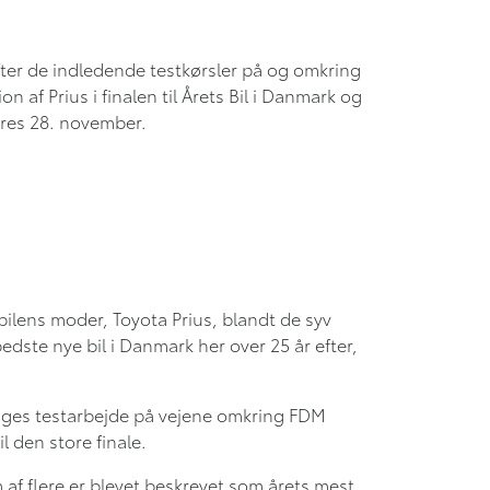
efter de indledende testkørsler på og omkring
af Prius i finalen til Årets Bil i Danmark og
kåres 28. november.
bilens moder, Toyota Prius, blandt de syv
bedste nye bil i Danmark her over 25 år efter,
 dages testarbejde på vejene omkring FDM
l den store finale.
 af flere er blevet beskrevet som årets mest