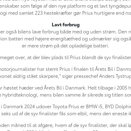
enskaber som følge af den nye platform og et lavt tyngdepun
logi med samlet 223 hestekræfter gør Prius hurtigere end no
Lavt forbrug
er også bilens lave forbrug både med og uden strøm. Den ny
um-ion batteri med højere energitæthed og udmærker sig også
er mere strøm på det opladelige batteri.
get over, at der blev plads til Prius blandt de syv finalister 
torjournalister har stemt Prius i finalen til Årets Bil i Dan
konet aldrig stået skarpere," siger pressechef Anders Tystr
har høstet hæder ved Årets Bil i Danmark. Helt tilbage i 200
e hybridteknologi, mens bilen samme år sikrede sig titlen som
Bil i Danmark 2024 udover Toyota Prius er BMW i5, BYD Dolph
eks ud af de syv finalister fås som elbil, mens den eneste ikk
en måned til at afgøre, hvem af de syv finalister, der skal l