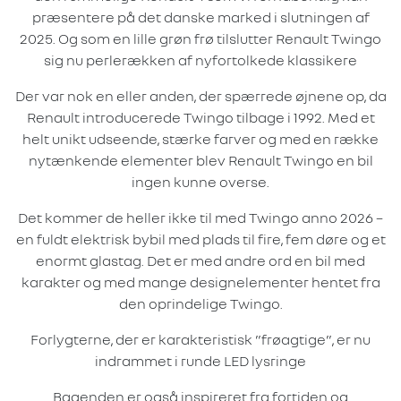
præsentere på det danske marked i slutningen af
2025. Og som en lille grøn frø tilslutter Renault Twingo
sig nu perlerækken af nyfortolkede klassikere
Der var nok en eller anden, der spærrede øjnene op, da
Renault introducerede Twingo tilbage i 1992. Med et
helt unikt udseende, stærke farver og med en række
nytænkende elementer blev Renault Twingo en bil
ingen kunne overse.
Det kommer de heller ikke til med Twingo anno 2026 –
en fuldt elektrisk bybil med plads til fire, fem døre og et
enormt glastag. Det er med andre ord en bil med
karakter og med mange designelementer hentet fra
den oprindelige Twingo.
Forlygterne, der er karakteristisk ”frøagtige”, er nu
indrammet i runde LED lysringe
Bagenden er også inspireret fra fortiden og