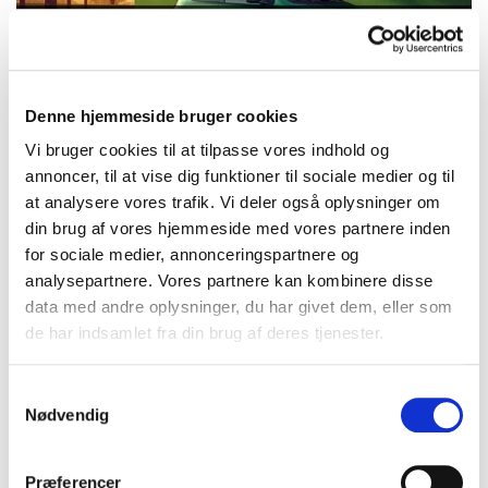
Den grønne franske frø er tilbage
- Da Renault Twingo så dagens lys i 1992, var det en bil, der
fik smilene frem.
Denne hjemmeside bruger cookies
Vi bruger cookies til at tilpasse vores indhold og
annoncer, til at vise dig funktioner til sociale medier og til
at analysere vores trafik. Vi deler også oplysninger om
din brug af vores hjemmeside med vores partnere inden
for sociale medier, annonceringspartnere og
analysepartnere. Vores partnere kan kombinere disse
data med andre oplysninger, du har givet dem, eller som
Ny Renault Clio ser dagens lys i München
de har indsamlet fra din brug af deres tjenester.
- En model solgt i mere end 17 mio. eksemplarer siden
debuten i 1990.
Samtykkevalg
Nødvendig
Præferencer