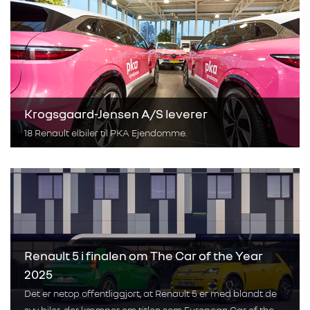
Krogsgaard-Jensen A/S leverer
18 Renault elbiler til PKA Ejendomme.
Renault 5 i finalen om The Car of the Year
2025
Det er netop offentliggjort, at Renault 5 er med blandt de
syv biler, der kæmper om titlen som European Car of the