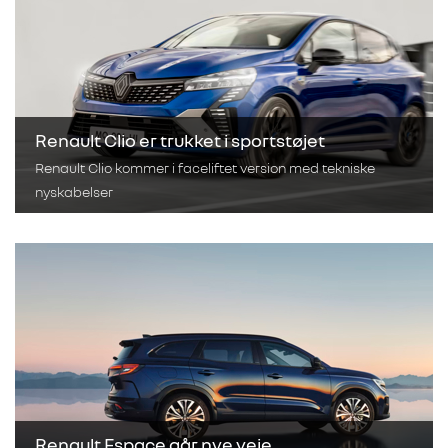
Renault Clio er trukket i sportstøjet
Renault Clio kommer i faceliftet version med tekniske
nyskabelser
Renault Espace går nye veje