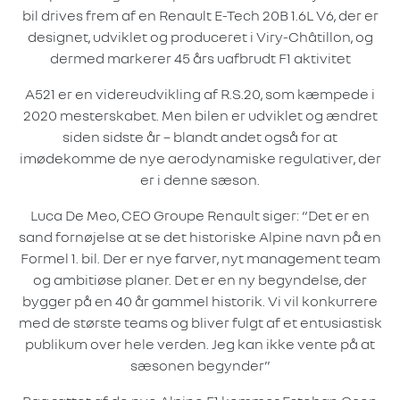
bil drives frem af en Renault E-Tech 20B 1.6L V6, der er
designet, udviklet og produceret i Viry-Châtillon, og
dermed markerer 45 års uafbrudt F1 aktivitet
A521 er en videreudvikling af R.S.20, som kæmpede i
2020 mesterskabet. Men bilen er udviklet og ændret
siden sidste år – blandt andet også for at
imødekomme de nye aerodynamiske regulativer, der
er i denne sæson.
Luca De Meo, CEO Groupe Renault siger: “Det er en
sand fornøjelse at se det historiske Alpine navn på en
Formel 1. bil. Der er nye farver, nyt management team
og ambitiøse planer. Det er en ny begyndelse, der
bygger på en 40 år gammel historik. Vi vil konkurrere
med de største teams og bliver fulgt af et entusiastisk
publikum over hele verden. Jeg kan ikke vente på at
sæsonen begynder”