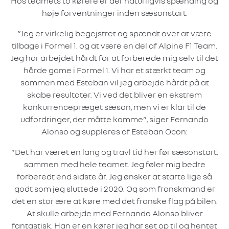
Hos teamets to kørere er der naturligvis spænding og
høje forventninger inden sæsonstart.
”Jeg er virkelig begejstret og spændt over at være
tilbage i Formel 1. og at være en del af Alpine F1 Team.
Jeg har arbejdet hårdt for at forberede mig selv til det
hårde game i Formel 1. Vi har et stærkt team og
sammen med Esteban vil jeg arbejde hårdt på at
skabe resultater. Vi ved det bliver en ekstrem
konkurrencepræget sæson, men vi er klar til de
udfordringer, der måtte komme”, siger Fernando
Alonso og suppleres af Esteban Ocon:
”Det har været en lang og travl tid her før sæsonstart,
sammen med hele teamet. Jeg føler mig bedre
forberedt end sidste år. Jeg ønsker at starte lige så
godt som jeg sluttede i 2020. Og som franskmand er
det en stor ære at køre med det franske flag på bilen.
At skulle arbejde med Fernando Alonso bliver
fantastisk. Han er en kører jeg har set op til og hentet