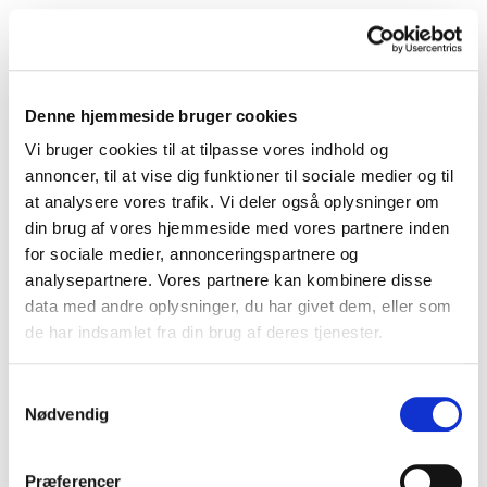
Denne hjemmeside bruger cookies
Vi bruger cookies til at tilpasse vores indhold og
annoncer, til at vise dig funktioner til sociale medier og til
at analysere vores trafik. Vi deler også oplysninger om
Der er gået tennis i R5
din brug af vores hjemmeside med vores partnere inden
Renault 5 fås nu nemlig i en helt speciel Roland Garros
for sociale medier, annonceringspartnere og
version
analysepartnere. Vores partnere kan kombinere disse
data med andre oplysninger, du har givet dem, eller som
de har indsamlet fra din brug af deres tjenester.
Samtykkevalg
Nødvendig
Præferencer