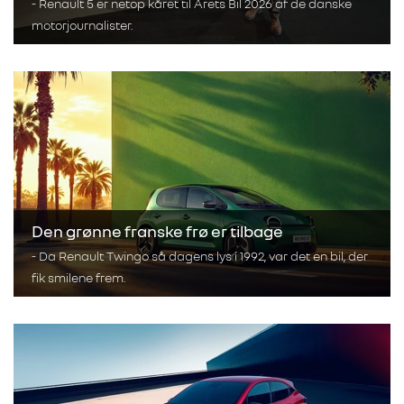
- Renault 5 er netop kåret til Årets Bil 2026 af de danske
motorjournalister.
Den grønne franske frø er tilbage
- Da Renault Twingo så dagens lys i 1992, var det en bil, der
fik smilene frem.